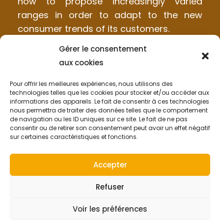
how to propose increasingly varied
ranges in order to adapt to the new
consumer trends of its customers.
Gérer le consentement
About Us
aux cookies
Our Products
Pour offrir les meilleures expériences, nous utilisons des
technologies telles que les cookies pour stocker et/ou accéder aux
FAQ
informations des appareils. Le fait de consentir à ces technologies
nous permettra de traiter des données telles que le comportement
de navigation ou les ID uniques sur ce site. Le fait de ne pas
News
consentir ou de retirer son consentement peut avoir un effet négatif
sur certaines caractéristiques et fonctions.
Accepter
Flours Fried Chicken – Breadcrumbs – Marinades –
Refuser
Oils
Voir les préférences
Legal Notices
| Copyright © 2022 A
Communikey